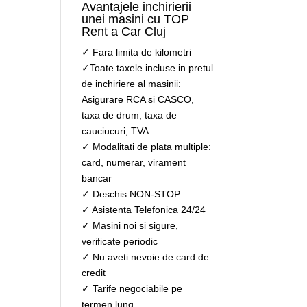
Avantajele inchirierii
unei masini cu TOP
Rent a Car Cluj
✓ Fara limita de kilometri
✓Toate taxele incluse in pretul
de inchiriere al masinii:
Asigurare RCA si CASCO,
taxa de drum, taxa de
cauciucuri, TVA
✓ Modalitati de plata multiple:
card, numerar, virament
bancar
✓ Deschis NON-STOP
✓ Asistenta Telefonica 24/24
✓ Masini noi si sigure,
verificate periodic
✓ Nu aveti nevoie de card de
credit
✓ Tarife negociabile pe
termen lung